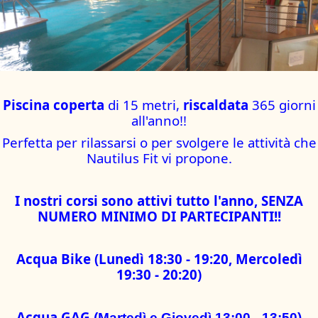
Piscina
coperta
di 15 metri,
riscaldata
365 giorni
all'anno!!
Perfetta per rilassarsi o per svolgere le attività che
Nautilus Fit vi propone.
I nostri corsi sono attivi tutto l'anno, SENZA
NUMERO MINIMO DI PARTECIPANTI!!
Acqua Bike (Lunedì 18:30 - 19:20, Mercoledì
19:30 - 20:20)
Acqua GAG
(Martedì e Giovedì 13:00 - 13:50)